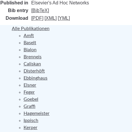
Published in
Elsevier's Ad Hoc Networks
Bib entry
[
BibTeX
]
Download
[
PDF
] [
XML
] [
YML
]
Alle Publikationen
Amft
Baselt
Bialon
Brenneis
Caliskan
Disterhöft
Ebbinghaus
Elsner
Feger
Goebel
Graffi
Hagemeister
Ippisch
Kerper