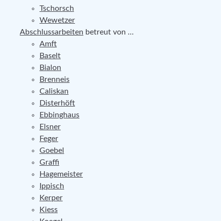
Tschorsch
Wewetzer
Abschlussarbeiten
betreut von …
Amft
Baselt
Bialon
Brenneis
Caliskan
Disterhöft
Ebbinghaus
Elsner
Feger
Goebel
Graffi
Hagemeister
Ippisch
Kerper
Kiess