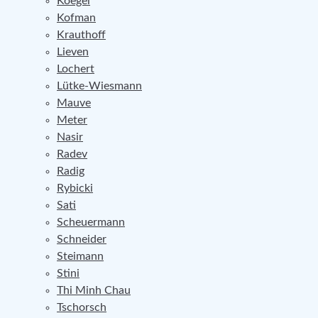
Koegel
Kofman
Krauthoff
Lieven
Lochert
Lütke-Wiesmann
Mauve
Meter
Nasir
Radev
Radig
Rybicki
Sati
Scheuermann
Schneider
Steimann
Stini
Thi Minh Chau
Tschorsch