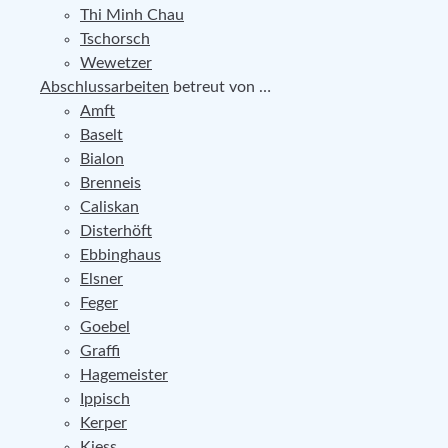
Thi Minh Chau
Tschorsch
Wewetzer
Abschlussarbeiten
betreut von …
Amft
Baselt
Bialon
Brenneis
Caliskan
Disterhöft
Ebbinghaus
Elsner
Feger
Goebel
Graffi
Hagemeister
Ippisch
Kerper
Kiess