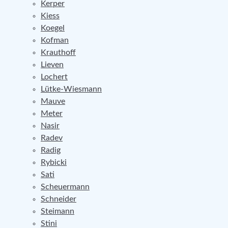
Kerper
Kiess
Koegel
Kofman
Krauthoff
Lieven
Lochert
Lütke-Wiesmann
Mauve
Meter
Nasir
Radev
Radig
Rybicki
Sati
Scheuermann
Schneider
Steimann
Stini