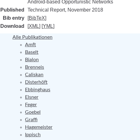
Android-based Opportunistic Networks
Published
Technical Report,
November 2018
Bib entry
[
BibTeX
]
Download
[
XML
] [
YML
]
Alle Publikationen
Amft
Baselt
Bialon
Brenneis
Caliskan
Disterhöft
Ebbinghaus
Elsner
Feger
Goebel
Graffi
Hagemeister
Ippisch