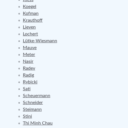
Koegel
Kofman
Krauthoff
Lieven
Lochert
Lütke-Wiesmann
Mauve
Meter
Nasir
Radev
Radig
Rybicki
Sati
Scheuermann
Schneider
Steimann
Stini
Thi Minh Chau